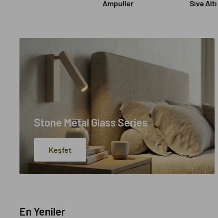
Ampuller
Sıva Alt
Stone Metal Glass Series
Keşfet
En Yeniler