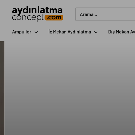
İçeriği
Aydinlatma
geç
Concept
Ampuller
İç Mekan Aydınlatma
Dış Mekan A