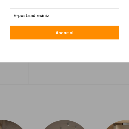
E-posta adresiniz
Abone ol
ot Light