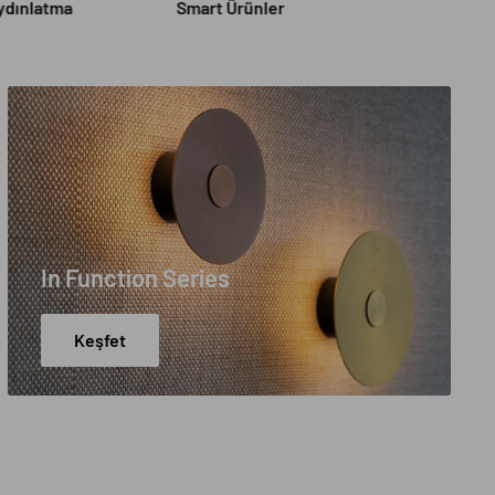
Aydınlatma
Smart Ürünler
In Function Series
Keşfet