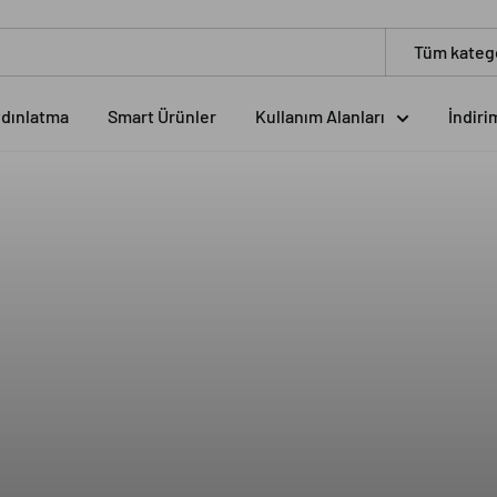
Tüm katego
ydınlatma
Smart Ürünler
Kullanım Alanları
İndiri