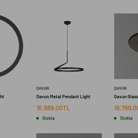
QAVUN
QAVUN
ght
Qavun Metal Pendant Light
Qavun Glass
İndirimli
İndirimli
16,989.00TL
19,799.
fiyat
fiyat
Stokta
Stokta