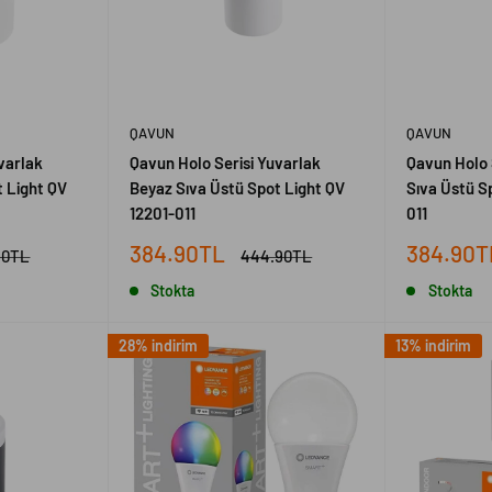
QAVUN
QAVUN
varlak
Qavun Holo Serisi Yuvarlak
Qavun Holo 
 Light QV
Beyaz Sıva Üstü Spot Light QV
Sıva Üstü S
12201-011
011
İndirimli
İndirimli
384.90TL
384.90T
al
Normal
90TL
444.90TL
fiyat
fiyat
fiyat
Stokta
Stokta
28% indirim
13% indirim