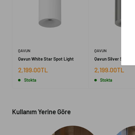
QAVUN
QAVUN
Qavun White Star Spot Light
Qavun Silver Star Sp
İndirimli
İndirimli
2,199.00TL
2,199.00TL
fiyat
fiyat
Stokta
Stokta
Kullanım Yerine Göre