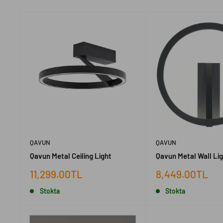
QAVUN
QAVUN
Qavun Metal Ceiling Light
Qavun Metal Wall Li
İndirimli
İndirimli
11,299.00TL
8,449.00TL
fiyat
fiyat
Stokta
Stokta