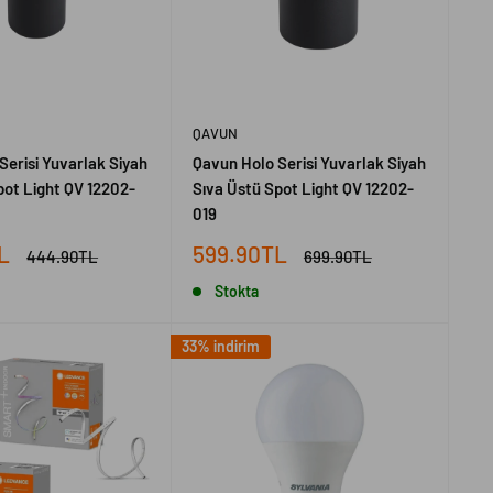
QAVUN
Serisi Yuvarlak Siyah
Qavun Holo Serisi Yuvarlak Siyah
pot Light QV 12202-
Sıva Üstü Spot Light QV 12202-
019
İndirimli
L
599.90TL
Normal
Normal
444.90TL
699.90TL
fiyat
fiyat
fiyat
Stokta
33% indirim