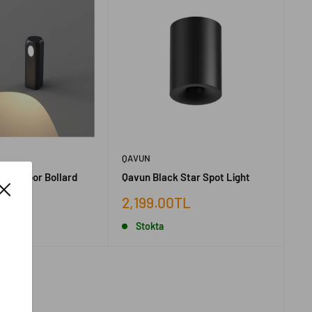
QAVUN
 Outdoor Bollard
Qavun Black Star Spot Light
İndirimli
0TL
2,199.00TL
fiyat
Stokta