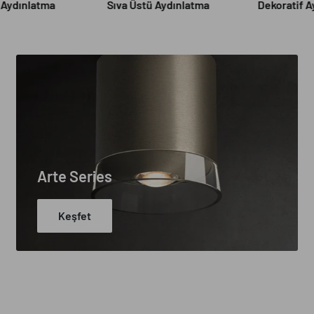
ı Aydınlatma
Sıva Üstü Aydınlatma
Dekoratif 
Arte Series
Keşfet