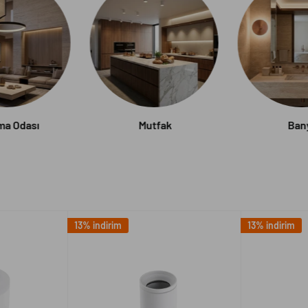
ma Odası
Mutfak
Ban
13% indirim
13% indirim