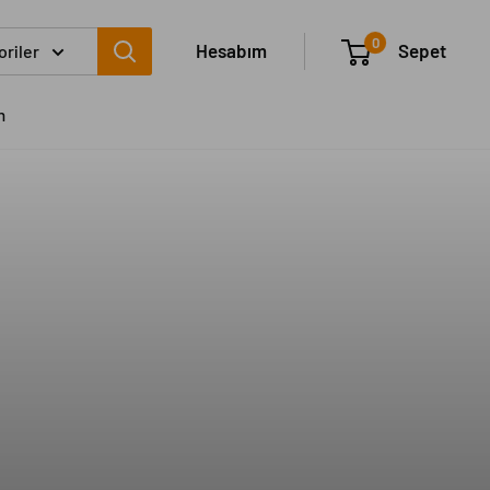
0
Hesabım
Sepet
riler
m