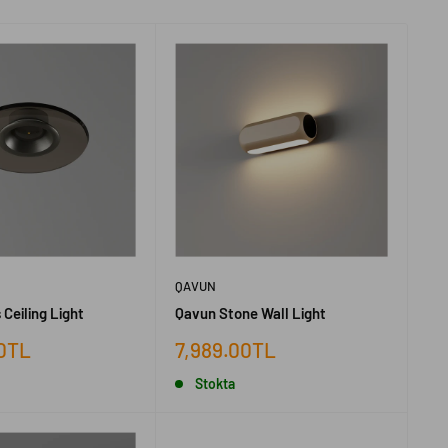
QAVUN
 Ceiling Light
Qavun Stone Wall Light
İndirimli
00TL
7,989.00TL
fiyat
Stokta