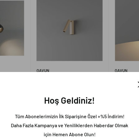
QAVUN
QAVUN
ot Light
Qavun Stone Reading Light
Qavun Stone
İndirimli
İndirimli
5,149.00TL
7,259.0
fiyat
fiyat
Hoş Geldiniz!
Stokta
Stokta
Tüm Abonelerimizin İlk Siparişine Özel +%5 İndirim!
Daha Fazla Kampanya ve Yeniliklerden Haberdar Olmak
için Hemen Abone Olun!