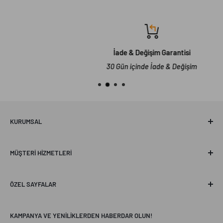
İade & Değişim Garantisi
30 Gün içinde İade & Değişim
KURUMSAL
Hakkımızda
MÜŞTERI HIZMETLERI
Erel Concept
Sanal Mağaza Turu
Sıkça Sorulan Sorular
ÖZEL SAYFALAR
İletişim
Mesafeli Satış Sözleşmesi
Profesyonel Aydınlatma
KAMPANYA VE YENILIKLERDEN HABERDAR OLUN!
Değişim & İade Politikası
Concept Blogs