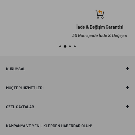
İade & Değişim Garantisi
30 Gün içinde İade & Değişim
KURUMSAL
Hakkımızda
MÜŞTERI HIZMETLERI
Erel Concept
Sanal Mağaza Turu
Sıkça Sorulan Sorular
ÖZEL SAYFALAR
İletişim
Mesafeli Satış Sözleşmesi
Profesyonel Aydınlatma
KAMPANYA VE YENILIKLERDEN HABERDAR OLUN!
Değişim & İade Politikası
Concept Blogs