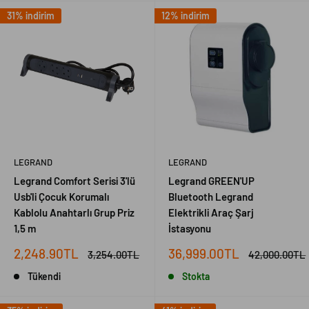
31% indirim
12% indirim
LEGRAND
LEGRAND
Legrand Comfort Serisi 3'lü
Legrand GREEN'UP
Usb'li Çocuk Korumalı
Bluetooth Legrand
Kablolu Anahtarlı Grup Priz
Elektrikli Araç Şarj
1,5 m
İstasyonu
İndirimli
İndirimli
2,248.90TL
36,999.00TL
Normal
Normal
3,254.00TL
42,000.00TL
fiyat
fiyat
fiyat
fiyat
Tükendi
Stokta