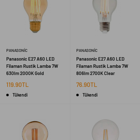
PANASONIC
PANASONIC
Panasonic E27 A60 LED
Panasonic E27 A60 LED
Filaman Rustik Lamba 7W
Filaman Rustik Lamba 7W
630lm 2000K Gold
806lm 2700K Clear
İndirimli
İndirimli
119.90TL
76.90TL
fiyat
fiyat
Tükendi
Tükendi