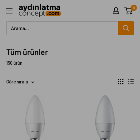
İçeriği
0
Aydinlatma
geç
Concept
Tüm ürünler
150 ürün
Göre sırala