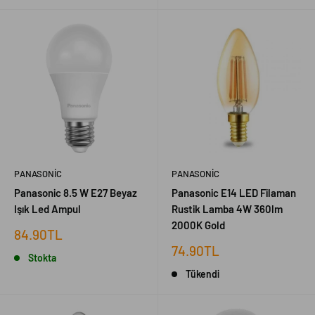
PANASONIC
PANASONIC
Panasonic 8.5 W E27 Beyaz
Panasonic E14 LED Filaman
Işık Led Ampul
Rustik Lamba 4W 360lm
2000K Gold
İndirimli
84.90TL
fiyat
İndirimli
74.90TL
Stokta
fiyat
Tükendi