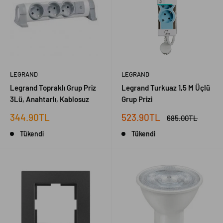
LEGRAND
LEGRAND
Legrand Topraklı Grup Priz
Legrand Turkuaz 1,5 M Üçlü
3Lü, Anahtarlı, Kablosuz
Grup Prizi
İndirimli
İndirimli
344.90TL
523.90TL
Normal
685.00TL
fiyat
fiyat
fiyat
Tükendi
Tükendi