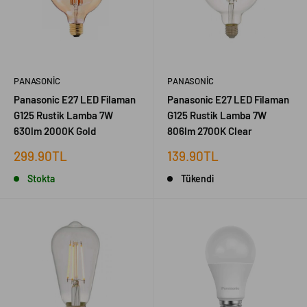
PANASONIC
PANASONIC
Panasonic E27 LED Filaman
Panasonic E27 LED Filaman
G125 Rustik Lamba 7W
G125 Rustik Lamba 7W
630lm 2000K Gold
806lm 2700K Clear
İndirimli
İndirimli
299.90TL
139.90TL
fiyat
fiyat
Stokta
Tükendi