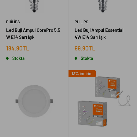
PHILIPS
PHILIPS
Led Buji Ampul CorePro 5.5
Led Buji Ampul Essential
W E14 Sarı Işık
4W E14 Sarı Işık
İndirimli
İndirimli
184.90TL
99.90TL
fiyat
fiyat
Stokta
Stokta
13% indirim