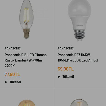
PANASONIC
PANASONIC
Panasonic E14 LED Filaman
Panasonic E27 10,5W
Rustik Lamba 4W 470lm
1055LM 4000K Led Ampul
2700K
İndirimli
69.90TL
fiyat
İndirimli
77.90TL
Tükendi
fiyat
Tükendi