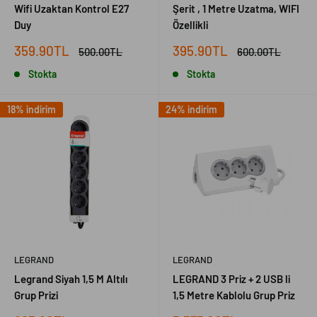
Wifi Uzaktan Kontrol E27
Şerit , 1 Metre Uzatma, WIFI
Duy
Özellikli
İndirimli
İndirimli
359.90TL
395.90TL
Normal
Normal
500.00TL
600.00TL
fiyat
fiyat
fiyat
fiyat
Stokta
Stokta
18% indirim
24% indirim
LEGRAND
LEGRAND
Legrand Siyah 1,5 M Altılı
LEGRAND 3 Priz + 2 USB li
Grup Prizi
1,5 Metre Kablolu Grup Priz