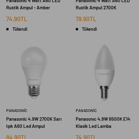
Panasonic 4 Watt A60 LED
Panasonic 4 Watt A60 LED
Rustik Ampul - Amber
Rustik Ampul 2700K
İndirimli
İndirimli
74.90TL
79.90TL
fiyat
fiyat
Tükendi
Tükendi
PANASONIC
PANASONIC
Panasonic 4.9W 2700K Sarı
Panasonıc 4.9W 6500K E14
Işık A60 Led Ampul
Klasik Led Lamba
İndirimli
İndirimli
84.90TL
74.90TL