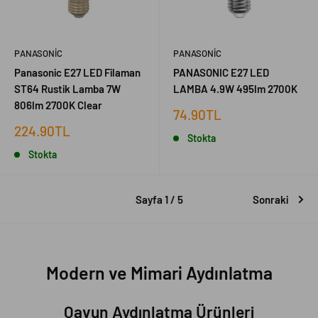
PANASONIC
PANASONIC
Panasonic E27 LED Filaman
PANASONIC E27 LED
ST64 Rustik Lamba 7W
LAMBA 4.9W 495lm 2700K
806lm 2700K Clear
İndirimli
74.90TL
fiyat
İndirimli
224.90TL
Stokta
fiyat
Stokta
Sayfa 1 / 5
Sonraki
Modern ve Mimari Aydınlatma
Qavun Aydınlatma Ürünleri