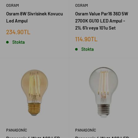
OSRAM
OSRAM
Osram 8W Sivrisinek Kovucu
Osram Value Par16 36D 5W
Led Ampul
2700K GU10 LED Ampul -
2'li, 6'lı veya 10'lu Set
İndirimli
234.90TL
fiyat
İndirimli
114.90TL
Stokta
fiyat
Stokta
PANASONIC
PANASONIC