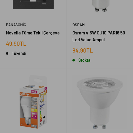
PANASONIC
OSRAM
Novella Füme Tekli Çerçeve
Osram 4.5W GU10 PAR16 50
Led Value Ampul
İndirimli
49.90TL
fiyat
İndirimli
84.90TL
Tükendi
fiyat
Stokta