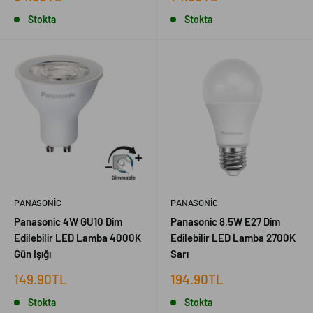
fiyat
fiyat
Stokta
Stokta
PANASONIC
PANASONIC
Panasonic 4W GU10 Dim
Panasonic 8,5W E27 Dim
Edilebilir LED Lamba 4000K
Edilebilir LED Lamba 2700K
Gün Işığı
Sarı
İndirimli
İndirimli
149.90TL
194.90TL
fiyat
fiyat
Stokta
Stokta