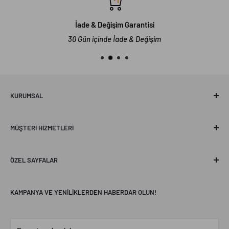
İade & Değişim Garantisi
30 Gün içinde İade & Değişim
KURUMSAL
Hakkımızda
MÜŞTERI HIZMETLERI
Erel Concept
Sanal Mağaza Turu
Sıkça Sorulan Sorular
ÖZEL SAYFALAR
İletişim
Mesafeli Satış Sözleşmesi
Profesyonel Aydınlatma
KAMPANYA VE YENILIKLERDEN HABERDAR OLUN!
Değişim & İade Politikası
Concept Blogs
Kullanıcı Sözleşmesi
Aydınlatma Ürün Bilgisi
LED'e Dönüş