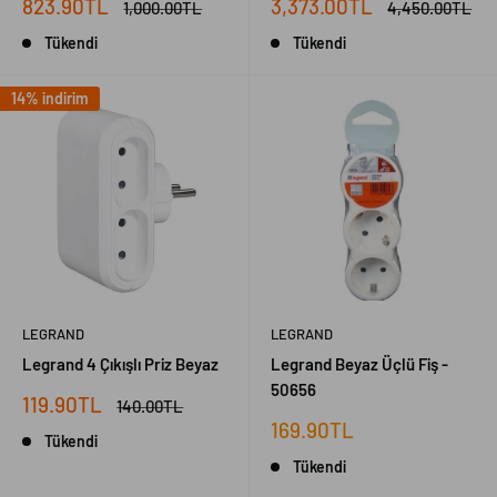
İndirimli
İndirimli
823.90TL
3,373.00TL
Normal
Normal
1,000.00TL
4,450.00TL
fiyat
fiyat
fiyat
fiyat
Tükendi
Tükendi
14% indirim
LEGRAND
LEGRAND
Legrand 4 Çıkışlı Priz Beyaz
Legrand Beyaz Üçlü Fiş -
50656
İndirimli
119.90TL
Normal
140.00TL
fiyat
fiyat
İndirimli
169.90TL
Tükendi
fiyat
Tükendi