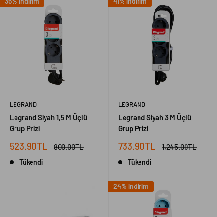
35% indirim
41% indirim
LEGRAND
LEGRAND
Legrand Siyah 1,5 M Üçlü
Legrand Siyah 3 M Üçlü
Grup Prizi
Grup Prizi
İndirimli
İndirimli
523.90TL
733.90TL
Normal
Normal
800.00TL
1,245.00TL
fiyat
fiyat
fiyat
fiyat
Tükendi
Tükendi
24% indirim