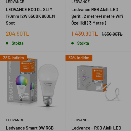
LEDVANCE
LEDVANCE
LEDVANCE ECO DL SLIM
Ledvance RGB Akıllı LED
170mm 12W 6500K 960LM
Şerit , 2 metre+1 metre Wifi
Spot
Özellikli ( 3 Metre )
İndirimli
İndirimli
204.90TL
1,439.90TL
Normal
1,650.00TL
fiyat
fiyat
fiyat
Stokta
Stokta
28% indirim
34% indirim
LEDVANCE
LEDVANCE
Ledvance Smart 9W RGB
Ledvance – RGB Akıllı LED