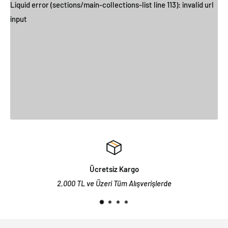
Liquid error (sections/main-collections-list line 113): invalid url
input
Ücretsiz Kargo
2,000 TL ve Üzeri Tüm Alışverişlerde