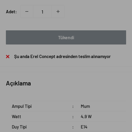
Adet:
Tükendi
Şu anda Erel Concept adresinden teslim alınamıyor
Açıklama
Ampul Tipi
:
Mum
Watt
:
4,9 W
Duy Tipi
:
E14