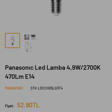
Panasonıc Led Lamba 4,9W/2700K
470Lm E14
PANASONIC
STK:
LDCCH05LG3T4
İndirimli
52.90TL
Fiyat:
fiyat