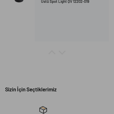
Üstü Spot Light QV 12202-019
Oğuzhan Şimşek
Herşey mükemmel
Sizin İçin Seçtiklerimiz